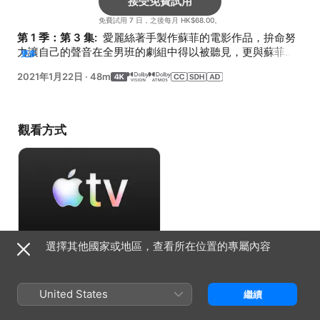
接受免費試用
免費試用 7 日，之後每月 HK$68.00。
第 1 季：第 3 集: 
 愛麗絲著手製作蘇菲的電影作品，拚命努
力讓自己的聲音在全男班的劇組中得以被聽見，更與蘇菲在
更多
藝術觀點上出現意見分歧。
2021年1月22日
·
48m
觀看方式
選擇其他國家或地區，查看所在位置的專屬內容
接受免費試用
免費試用 7 日，之後每月 HK$68.00。
United States
繼續
資料