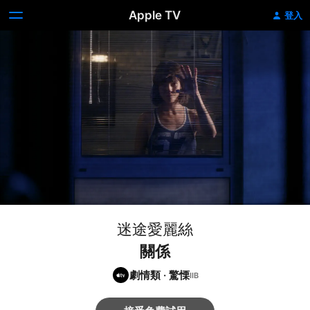
Apple TV
登入
迷途愛麗絲
關係
劇情類
·
驚慄