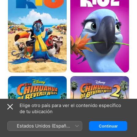
Una
Una
chihuahua
chihuahua
de
de
Beverly
Beverly
Hills
Hills
2
Elige otro país para ver el contenido específico
de tu ubicación
Estados Unidos (Español
Continuar
México)