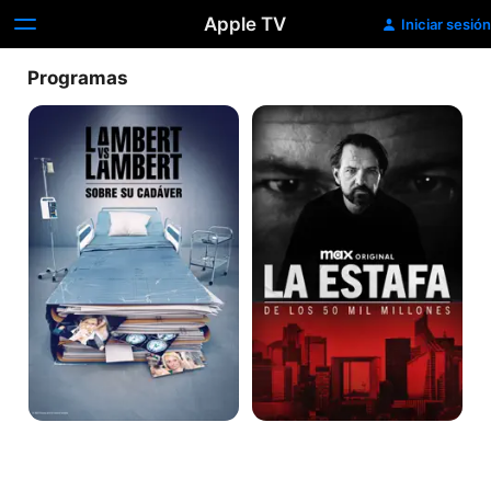
Apple TV
Iniciar sesión
Programas
Lambert
La
vs
Estafa
Lambert:
de
Sobre
los
su
50
cadáver
Mil
Millones