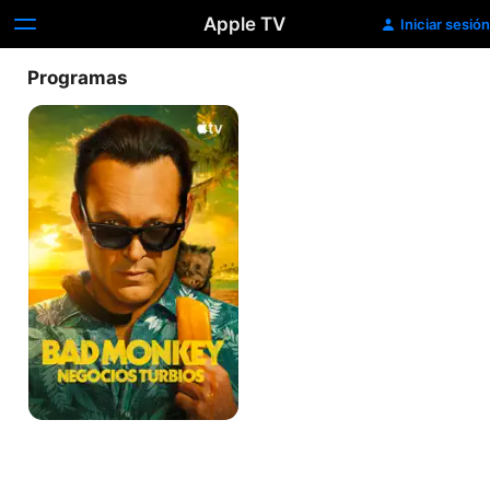
Apple TV
Iniciar sesión
Programas
Bad
Monkey:
negocios
turbios