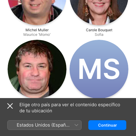
Michel Muller
Carole Bouquet
Maurice 'Momo'
Sofia
M‌S
Ludovic Berthillot
Michel Scourneau
Elige otro país para ver el contenido específico
Jean-Baptiste 1
Van Eyck
de tu ubicación
Estados Unidos (Español
Continuar
México)