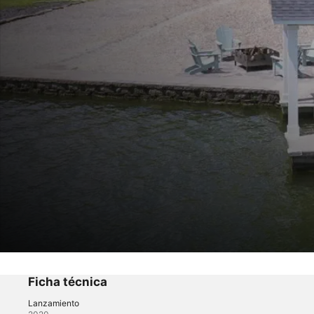
Como en casa
A New Lease on Life
Ficha técnica
Lanzamiento
Reality