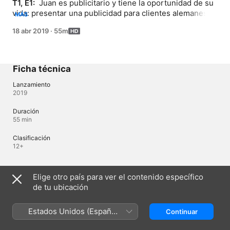
T1, E1: 
 Juan es publicitario y tiene la oportunidad de su 
vida: presentar una publicidad para clientes alemanes. 
MÁS
Esto lo colocará en un lugar de prestigio. Pero algo 
18 abr 2019
·
55m
saldrá mal. Un compañero de trabajo lo traiciona y esto 
lo enfurece y enceguece.
Ficha técnica
Lanzamiento
2019
Duración
55 min
Clasificación
12+
Idiomas
Elige otro país para ver el contenido específico
de tu ubicación
Audio original
Español
Estados Unidos (Español
Continuar
México)