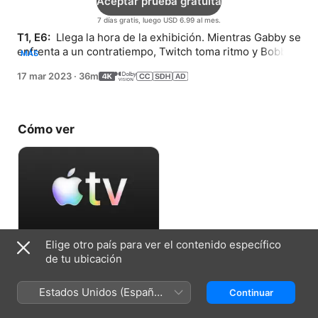
Aceptar prueba gratuita
7 días gratis, luego USD 6.99 al mes.
T1, E6: 
 Llega la hora de la exhibición. Mientras Gabby se 
enfrenta a un contratiempo, Twitch toma ritmo y Bobby 
MÁS
Buffet y Goldy alcanzan su límite.
17 mar 2023
·
36m
Cómo ver
Elige otro país para ver el contenido específico
Aceptar prueba gratuita
de tu ubicación
7 días gratis, luego USD 6.99 al mes.
Estados Unidos (Español
Continuar
México)
Ficha técnica