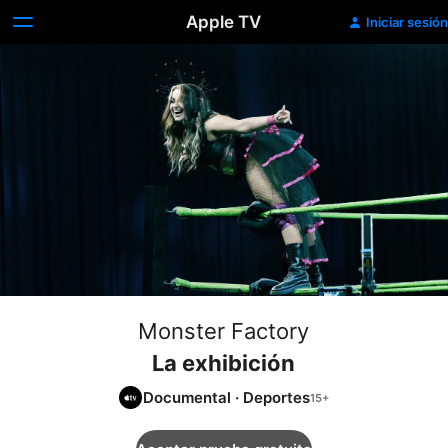
Apple TV
Iniciar sesión
Monster Factory
La exhibición
Documental
·
Deportes