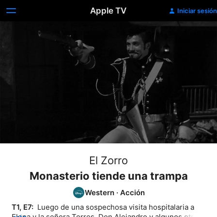
Apple TV
Iniciar sesión
El Zorro
Monasterio tiende una trampa
Western
·
Acción
T1, E7: 
 Luego de una sospechosa visita hospitalaria a 
Elena y la señora Torres, Don Alejandro y algunos otros 