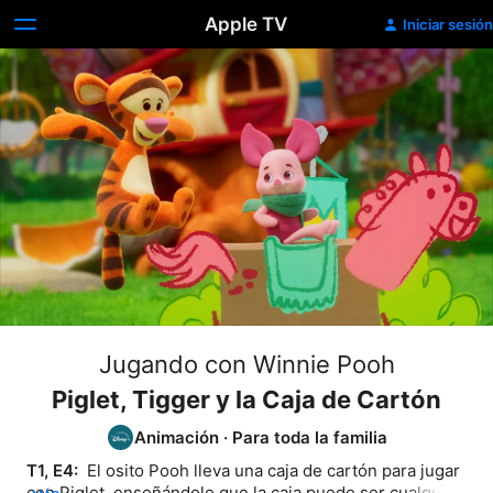
Apple TV
Iniciar sesión
Jugando con Winnie Pooh
Piglet, Tigger y la Caja de Cartón
Animación
·
Para toda la familia
T1, E4: 
 El osito Pooh lleva una caja de cartón para jugar 
con Piglet, enseñándole que la caja puede ser cualquier 