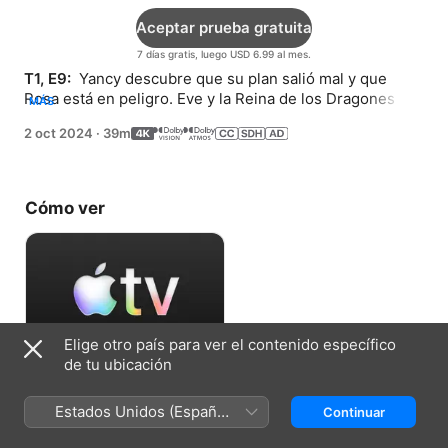
Aceptar prueba gratuita
7 días gratis, luego USD 6.99 al mes.
T1, E9: 
 Yancy descubre que su plan salió mal y que 
Rosa está en peligro. Eve y la Reina de los Dragones 
MÁS
ajustan cuentas.
2 oct 2024
·
39m
Cómo ver
Elige otro país para ver el contenido específico
de tu ubicación
Aceptar prueba gratuita
Estados Unidos (Español
Continuar
7 días gratis, luego USD 6.99 al mes.
México)