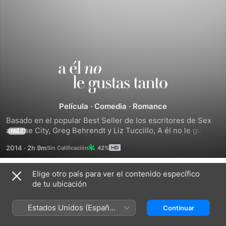
A
Él
Película
·
Comedia
·
Romance
No
Basado en el popular Best Seller de los escritores de Sex 
and the City, Greg Behrendt y Liz Tuccillo, A él no le gustas 
MÁS
Le
tanto cuenta las historias de un grupo de jóvenes de entre 
2014
·
2h 9m
42%
20 y 30 años que viven en Baltimore, algunos solteros, 
otros casados, y que intentan conocer al sexo opuesto ... 
Gustas
esperando ser la excepción que confirma la regla.
Elige otro país para ver el contenido específico
Tráilers
de tu ubicación
Tanto
Estados Unidos (Español
Continuar
México)