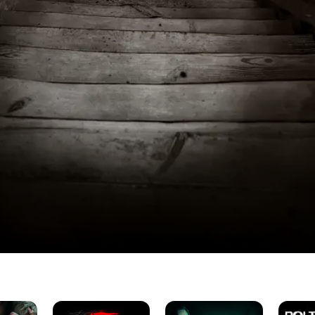
It
La
Polterge