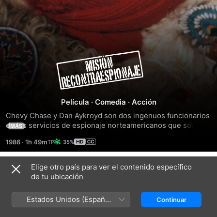
Spies
like
Us
Película
·
Comedia
·
Acción
Chevy Chase y Dan Aykroyd son dos ingenuos funcionarios 
de los servicios de espionaje norteamericanos que son 
MÁS
utilizados como anzuelo para despistar a los agentes rusos, 
1986
·
1h 49m
35%
mientras los americanos tratan de llevar a cabo una astuta 
operación.
Elige otro país para ver el contenido específico
Tráilers
de tu ubicación
Estados Unidos (Español
Continuar
México)