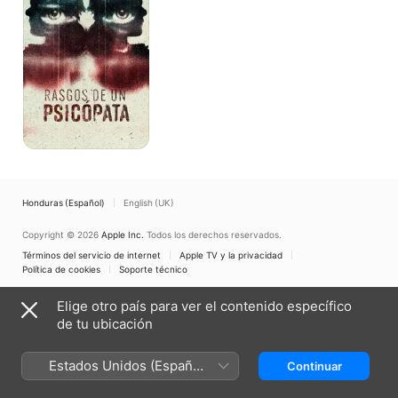
psicópata
Honduras (Español)
English (UK)
Copyright © 2026
Apple Inc.
Todos los derechos reservados.
Términos del servicio de internet
Apple TV y la privacidad
Política de cookies
Soporte técnico
Elige otro país para ver el contenido específico
de tu ubicación
Estados Unidos (Español
Continuar
México)