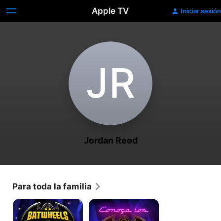
Apple TV
Iniciar sesión
J‌R
Jordan Reed
Para toda la familia
Batwheels
Meet
the
Batwheels