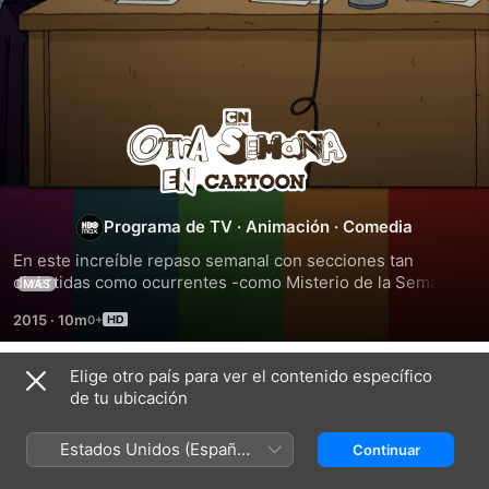
Otra
semana
en
Programa de TV
·
Animación
·
Comedia
En este increíble repaso semanal con secciones tan 
Cartoon
divertidas como ocurrentes -como Misterio de la Semana y 
MÁS
Analizando Cosas-, verás los momentos más desopilantes y 
2015
·
10m
llamativos que vivieron tus personajes preferidos a lo largo 
de la semana.
Elige otro país para ver el contenido específico
Episodes
de tu ubicación
Estados Unidos (Español
Continuar
México)