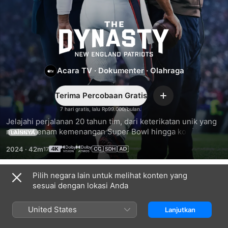
The
Dynasty:
Acara TV
·
Dokumenter
·
Olahraga
New
Terima Percobaan Gratis
England
Tambah
7 hari gratis, lalu Rp99.000/bulan.
Jelajahi perjalanan 20 tahun tim, dari keterikatan unik yang 
Patriots
melecut enam kemenangan Super Bowl hingga konflik 
LAINNYA
internal yang menimbulkan persaingan. Tom Brady, Bill 
2024
·
42m
Belichick, Robert Kraft, dan pemain kunci memperlihatkan 
jalan menuju—dan harga—kejayaan.
Pilih negara lain untuk melihat konten yang
Season 1
sesuai dengan lokasi Anda
United States
Lanjutkan
EPISODE 1
EPISODE 2