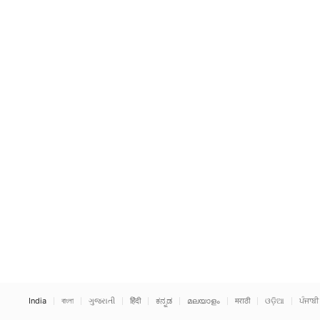
India
বাংলা
ગુજરાતી
हिंदी
ಕನ್ನಡ
മലയാളം
मराठी
ଓଡ଼ିଆ
ਪੰਜਾਬੀ