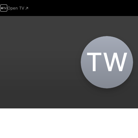
Open TV
T‌W