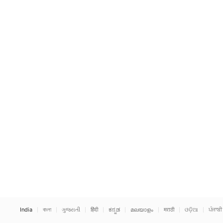
India
বাংলা
ગુજરાતી
हिंदी
ಕನ್ನಡ
മലയാളം
मराठी
ଓଡ଼ିଆ
ਪੰਜਾਬੀ