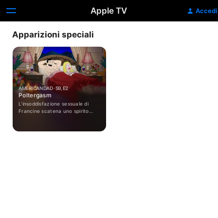
Apple TV
Accedi
Apparizioni speciali
AMERICAN DAD · S9, E2
Poltergasm
L'insoddisfazione sessuale di
Francine scatena uno spirito
malvagio che tormenta tutta la
famiglia. Stan riconsidera il
proprio approccio al come fare
l'amore con una serie di
dolcezze e non come una
missione militare.