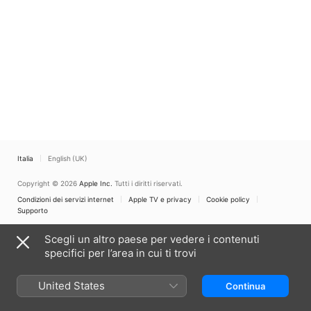
Italia
English (UK)
Copyright © 2026
Apple Inc.
Tutti i diritti riservati.
Condizioni dei servizi internet
Apple TV e privacy
Cookie policy
Supporto
Scegli un altro paese per vedere i contenuti
specifici per l’area in cui ti trovi
United States
Continua