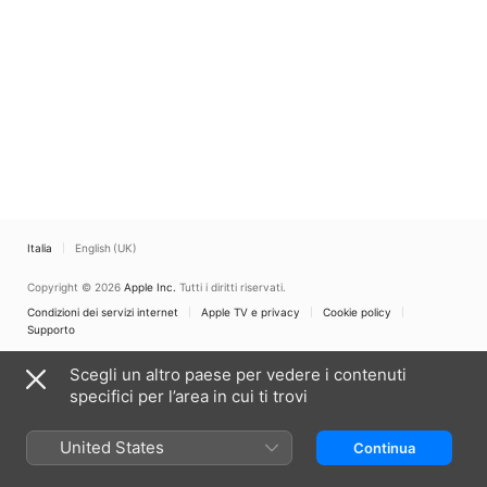
Italia
English (UK)
Copyright © 2026
Apple Inc.
Tutti i diritti riservati.
Condizioni dei servizi internet
Apple TV e privacy
Cookie policy
Supporto
Scegli un altro paese per vedere i contenuti
specifici per l’area in cui ti trovi
United States
Continua