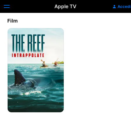
Apple TV
Accedi
Film
The
reef
-
Intrappolate