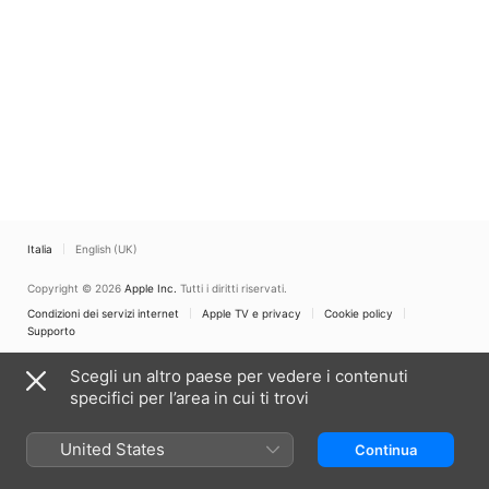
Italia
English (UK)
Copyright © 2026
Apple Inc.
Tutti i diritti riservati.
Condizioni dei servizi internet
Apple TV e privacy
Cookie policy
Supporto
Scegli un altro paese per vedere i contenuti
specifici per l’area in cui ti trovi
United States
Continua