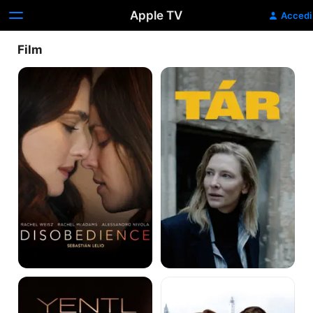
Apple TV
Accedi
Film
Disobedience
Tár
Yentl
Florence