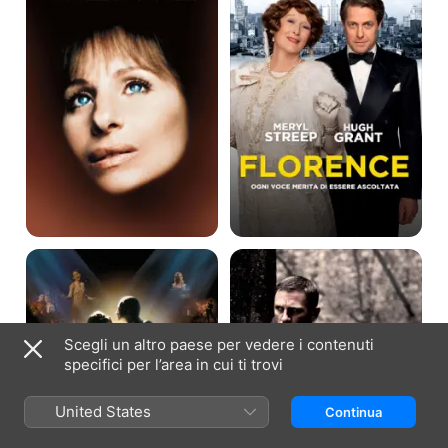
De-
DEFIANCE
Lovely
-
-
I
Così
GIORNI
Facile
DEL
Da
CORAGGIO
Scegli un altro paese per vedere i contenuti
Amare
specifici per l’area in cui ti trovi
United States
Continua