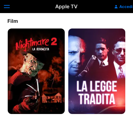
Apple TV
Accedi
Film
Nightmare
La
2:
legge
La
tradita
Rivincita