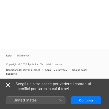
Italia
English (UK)
Copyright © 2026
Apple Inc.
Tutti i diritti riservati.
Condizioni dei servizi internet
Apple TV e privacy
Cookie policy
Supporto
Scegli un altro paese per vedere i contenuti
specifici per l’area in cui ti trovi
United States
Continua