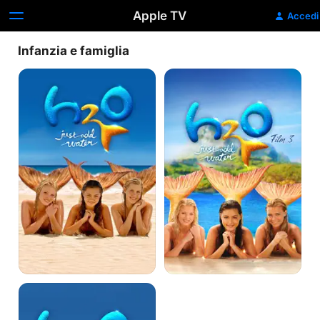
Apple TV
Accedi
Infanzia e famiglia
H2O
H2O
-
Just
add
Water
Film
3
H2O
-
Just