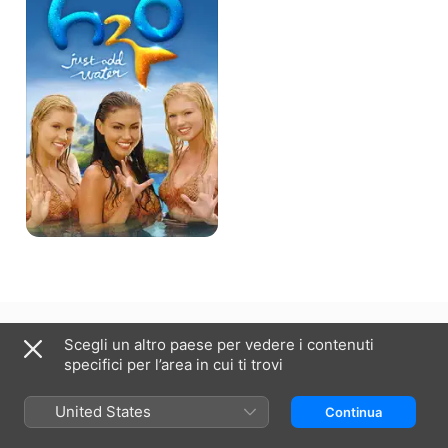
add
Water
Film
2
Italia
English (UK)
Scegli un altro paese per vedere i contenuti
specifici per l’area in cui ti trovi
Copyright © 2026
Apple Inc.
Tutti i diritti riservati.
Condizioni dei servizi internet
Apple TV e privacy
Cookie policy
Supporto
United States
Continua