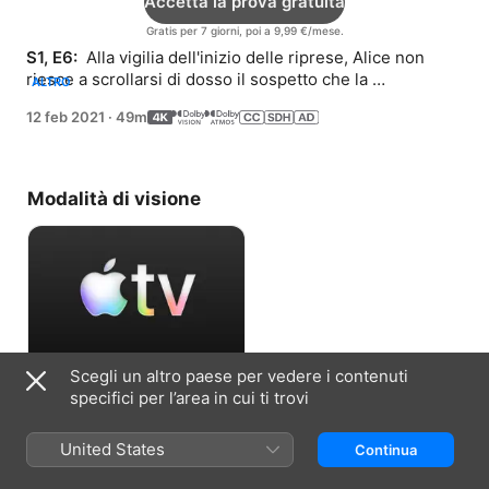
Accetta la prova gratuita
Gratis per 7 giorni, poi a 9,99 €/mese.
S1, E6: 
 Alla vigilia dell'inizio delle riprese, Alice non 
riesce a scrollarsi di dosso il sospetto che la 
ALTRO
sceneggiatura di Sophie sia basata su eventi reali che la 
12 feb 2021
·
49m
ragazza cerca di nascondere.
Modalità di visione
Scegli un altro paese per vedere i contenuti
Accetta la prova gratuita
specifici per l’area in cui ti trovi
Gratis per 7 giorni, poi a 9,99 €/mese.
United States
Continua
Informazioni