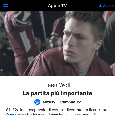
Apple TV
Accedi
Teen Wolf
La partita più importante
Fantasy
·
Drammatico
S1, E2: 
 Inconsapevole di essere diventato un licantropo, 
Scott ha a che fare con i cacciatori che cercano di 