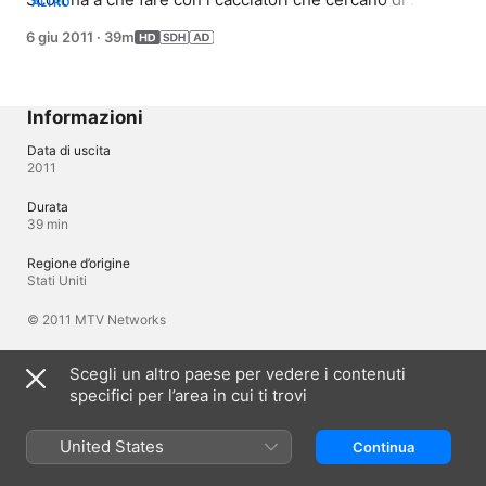
ALTRO
catturarlo, con un altro licantropo di nome Derek, e con 
6 giu 2011
·
39m
la pressione della vita adolescenziale, mentre cerca di 
capire come giocare la sua prima partita di lacrosse e 
ottenere una seconda possibilità, un appuntamento con 
Allison.
Informazioni
Data di uscita
2011
Durata
39 min
Regione d’origine
Stati Uniti
© 2011 MTV Networks
Scegli un altro paese per vedere i contenuti
Lingue
specifici per l’area in cui ti trovi
Audio originale
Inglese
United States
Continua
Audio