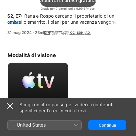
Accetta la prova gratuita
Gratis per 7 giorni, poi a 9,99 €/mese.
S2, E7: 
 Rana e Rospo cercano il proprietario di un 
ombrello smarrito. I piani per una vacanza vengono 
ALTRO
ostacolati dai dubbi di Rospo su cosa portare.
31 mag 2024
·
23m
Modalità di visione
Scegli un altro paese per vedere i contenuti
Accetta la prova gratuita
specifici per l’area in cui ti trovi
Gratis per 7 giorni, poi a 9,99 €/mese.
United States
Continua
Informazioni