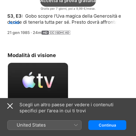
Accetta la prova gratuita
Gratis per 7 giorni, poi a 9,99 €/mese.
S3, E3: 
 Gobo scopre l'Uva magica della Generosità e 
decide di tenerla tutta per sé. Presto dovrà affrontare le 
ALTRO
conseguenze per non averla condivisa.
21 gen 1985
·
24m
Modalità di visione
Scegli un altro paese per vedere i contenuti
Accetta la prova gratuita
specifici per l’area in cui ti trovi
Gratis per 7 giorni, poi a 9,99 €/mese.
United States
Continua
Informazioni