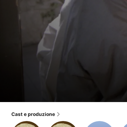
Autostop per il cielo
Questo è nostro padre
Cast e produzione
Drammatico
·
Fantasy