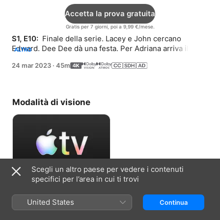
Accetta la prova gratuita
Gratis per 7 giorni, poi a 9,99 €/mese.
S1, E10: 
 Finale della serie. Lacey e John cercano 
Edward. Dee Dee dà una festa. Per Adriana arriva il 
ALTRO
giorno delle elezioni. Edward ripercorre il suo passato.
24 mar 2023
·
45m
Modalità di visione
Scegli un altro paese per vedere i contenuti
specifici per l’area in cui ti trovi
Accetta la prova gratuita
United States
Continua
Gratis per 7 giorni, poi a 9,99 €/mese.