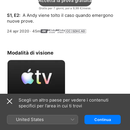
Accetta la prova gratuita
Gratis per 7 giorni, poi a 9,99 €/mese.
S1, E2: 
 A Andy viene tolto il caso quando emergono 
nuove prove.
24 apr 2020
·
45m
Modalità di visione
Scegli un altro paese per vedere i contenuti
Accetta la prova gratuita
specifici per l’area in cui ti trovi
Gratis per 7 giorni, poi a 9,99 €/mese.
United States
Continua
Informazioni