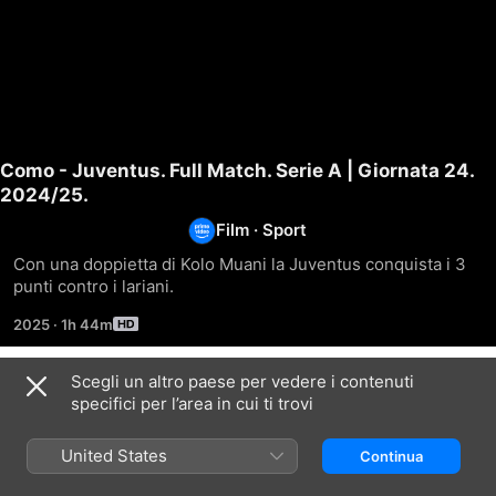
Como - Juventus. Full Match. Serie A | Giornata 24.
2024/25.
Film
·
Sport
Con una doppietta di Kolo Muani la Juventus conquista i 3 
punti contro i lariani.
2025
·
1h 44m
Scegli un altro paese per vedere i contenuti
Correlati
specifici per l’area in cui ti trovi
Juventus
History.
U19.
U23
Tutti
Tutti
United States
Continua
-
i
i
Triestina.
gol
gol