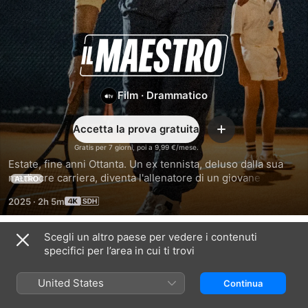
Il
maestro
Film
·
Drammatico
Accetta la prova gratuita
Aggiungi
Gratis per 7 giorni, poi a 9,99 €/mese.
Estate, fine anni Ottanta. Un ex tennista, deluso dalla sua 
mediocre carriera, diventa l'allenatore di un giovane talento 
ALTRO
timido, schiacciato dalle aspettative del padre. I due iniziano 
2025
·
2h 5m
un viaggio lungo la costa italiana che, tra sconfitte, bugie e 
incontri bizzarri, porta Felice a scoprire il sapore della 
libertà e Raul a intravedere la possibilità di un nuovo inizio.
Scegli un altro paese per vedere i contenuti
Correlati
specifici per l’area in cui ti trovi
Hard
La
Mosse
Miles
vita
Vincenti
United States
Continua
da
grandi