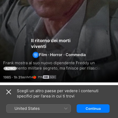
Il ritorno dei morti
viventi
Film
·
Horror
·
Commedia
Frank mostra al suo nuovo dipendente Freddy un 
esperimento militare segreto, ma finisce per rilasciare un 
ALTRO
gas che riporta in vita i corpi, trasformandoli in zombi 
1985
·
1h 31m
71%
famelici. L'epidemia si diffonde, mentre Frank e Freddy 
lottano per sopravvivere.
Scegli un altro paese per vedere i contenuti
Correlati
specifici per l’area in cui ti trovi
La
Quella
La
casa
casa
casa
United States
Continua
2
nel
bosco