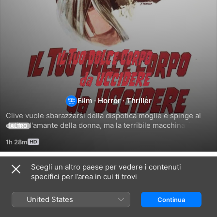
Il
tuo
dolce
Film
·
Horror
·
Thriller
Clive vuole sbarazzarsi della dispotica moglie e spinge al 
corpo
delitto l'amante della donna, ma la terribile macchinazione 
ALTRO
gli si ritorcerà contro. Con E. Fajardo.
1h 28m
da
Scegli un altro paese per vedere i contenuti
uccidere
Correlati
specifici per l’area in cui ti trovi
Ragazza
Due
7
tutta
Croci
pistole
United States
Continua
nuda
a
per
assassinata
Danger
un