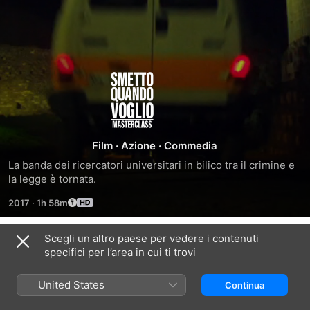
Smetto
quando
voglio
Film
·
Azione
·
Commedia
La banda dei ricercatori universitari in bilico tra il crimine e 
-
la legge è tornata.
2017
·
1h 58m
Masterclass
Scegli un altro paese per vedere i contenuti
Trailer
specifici per l’area in cui ti trovi
United States
Continua