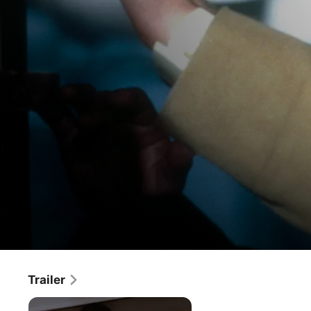
Star Trek I: The Motion Picture
Trailer
Film
·
Fantascienza
·
Avventura
Quando un vascello alieno non identificato distrugge tre 