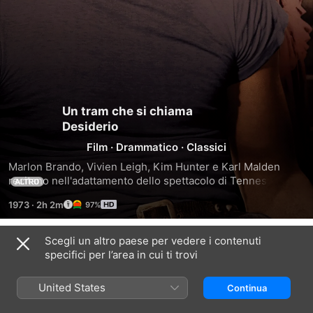
Un tram che si chiama
Desiderio
Film
·
Drammatico
·
Classici
Marlon Brando, Vivien Leigh, Kim Hunter e Karl Malden 
recitano nell'adattamento dello spettacolo di Tennessee 
ALTRO
Williams vincitore del Pulitzer ambientato nel Quartiere 
1973
·
2h 2m
97%
Francese di New Orleans. La fragile bella donna del Sud 
Blanche (Leigh), che vuole mantenere disperatamente la 
sua fragile sanità mentale, patisce il tentativo implacabile 
Scegli un altro paese per vedere i contenuti
Trailer
del bruto cognato (Brando) di farle affrontare la realtà – che 
specifici per l’area in cui ti trovi
la porta alla follia.
United States
Continua