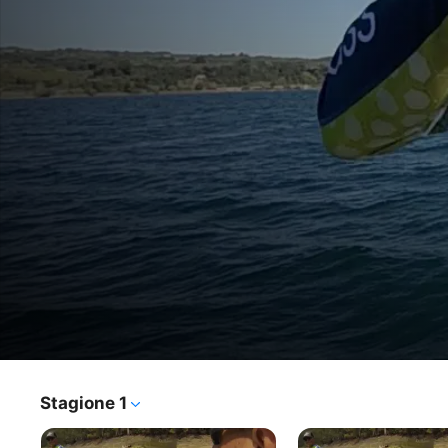
Il bassfishing del mio migliore amic
Stagione 1
Programma TV
·
Tematico
·
Sport
Originale sfida di pesca: Luca Quintavalla e Valerio Morini 