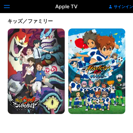
Apple TV
サインイン
キッズ／ファミリー
妖
イ
怪
ナ
ウ
ズ
ォ
マ
ッ
イ
チ
レ
シ
ブ
リ
ン
ー
GO
ズ