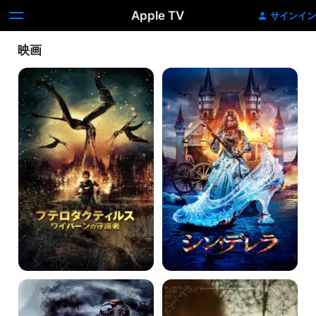
Apple TV
サインイン
映画
プ
シ
テ
ン・
ロ
デ
ダ
レ
ク
ラ
テ
ィ
ル
ス
ワ
イ
バ
ー
ン
の
守
護
者
モ
メ
ン
リ
ス
ー