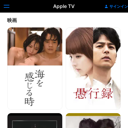
Apple TV
サインイン
映画
海
愚
を
行
感
録
じ
る
時
呪
月
怨
と
雷