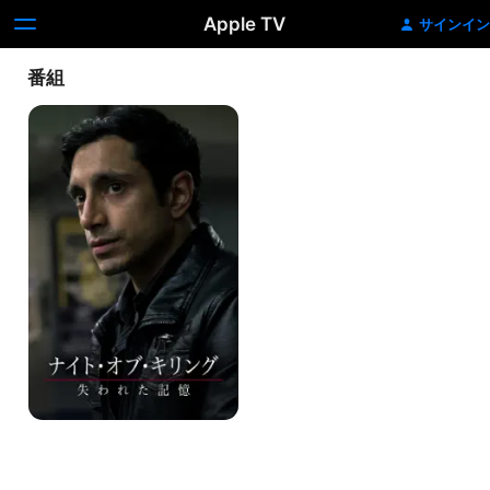
Apple TV
サインイン
番組
ナ
イ
ト・
オ
ブ・
キ
リ
ン
グ
失
わ
れ
た
記
憶