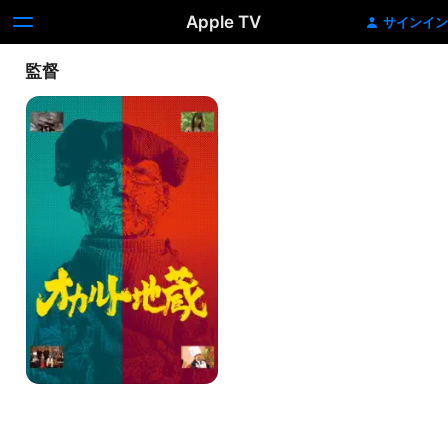
Apple TV
サインイン
監督
オ
カ
ル
ト
地
蔵