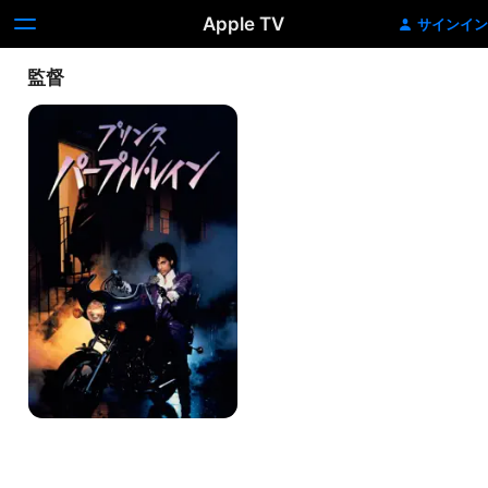
Apple TV
サインイン
監督
プ
リ
ン
ス/
パ
ー
プ
ル・
レ
イ
ン