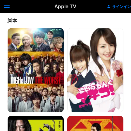
Apple TV
サインイン
脚本
HiGH&LOW
ま
THE
い
WORST
っ
ち
ん
ぐ
マ
チ
コ！
ビ
ギ
ン
ズ
板
Back
尾
Street
創
Girls-