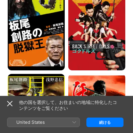
路
ゴ
の
ク
脱
ド
獄
ル
王
ズ-
月
任
光
侠
ノ
沈
仮
没
面
他の国を選択して、お住まいの地域に特化したコ
ンテンツをご覧ください
United States
続ける