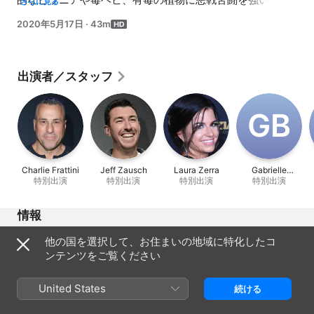
さらに見る
る。結果、最初の4日間で4人が脱落。このジャングルで60
2020年5月17日
·
43m
日間を耐えて過ごし、レジェンドになれる者は現れるのだ
ろうか。
出演者／スタッフ
G‌B
Charlie Frattini
Jeff Zausch
Laura Zerra
Gabrielle
特別出演
特別出演
特別出演
Balassone
特別出演
情報
リリース
他の国を選択して、お住まいの地域に特化したコ
2020年
ンテンツをご覧ください
再生時間
43分
United States
続ける
指定