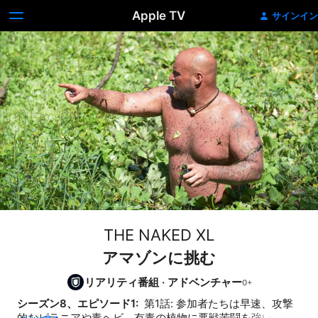
Apple TV
サインイン
THE NAKED XL
アマゾンに挑む
リアリティ番組
·
アドベンチャー
シーズン8、エピソード1: 
 第1話: 参加者たちは早速、攻撃
的なピラニアや毒ヘビ、有毒の植物に悪戦苦闘を強いられ