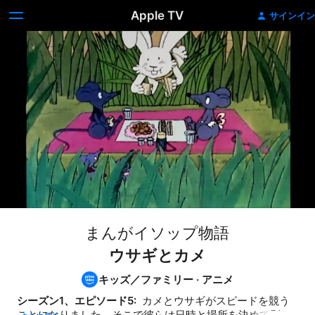
Apple TV
サインイン
まんがイソップ物語
ウサギとカメ
キッズ／ファミリー
·
アニメ
シーズン1、エピソード5: 
 カメとウサギがスピードを競う
ことになりました。そこで彼らは日時と場所を決めて別れ