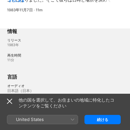
さらに見る
ました。ところが、ウサギはもって生まれた速さに頼って
1983年11月7日
·
11m
走ることをおろそかにし、道をそれて眠ってしまいまし
た。一方、カメは自分の遅さを十分に心得ていたため、休
まず歩き続けます。こうしてカメは、眠っているウサギを
追い越し、先にゴールに到着するのでした。
情報
リリース
1983年
再生時間
11分
言語
オーディオ
日本語（日本） 
他の国を選択して、お住まいの地域に特化したコ
ンテンツをご覧ください
日本
English (US)
United States
続ける
Copyright © 2026
Apple Inc.
All rights reserved.
インターネットサービス規約
Apple TVとプライバシー